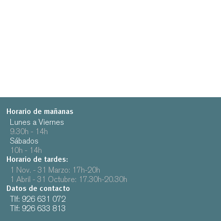
Horario de mañanas
Lunes a Viernes
9.30h - 14h
Sábados
10h - 14h
Horario de tardes:
1 Nov. - 31 Marzo: 17h-20h
1 Abril - 31 Octubre: 17.30h-20.30h
Datos de contacto
Tlf: 926 631 072
Tlf: 926 633 813