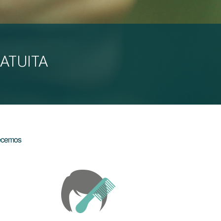
ATUITA
recemos