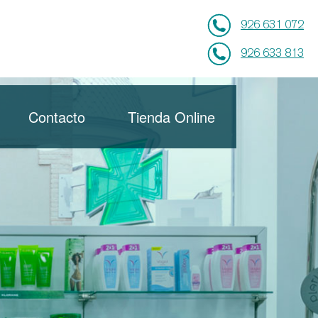
926 631 072
926 633 813
Contacto
Tienda Online